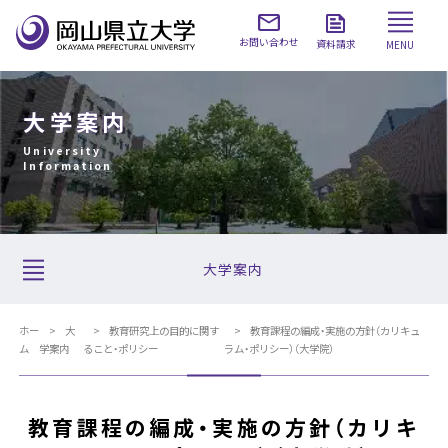
お問い合わせ
資料請求
MENU
大学案内
University
Information
大学案内
ホー
大
教育研究上の目的に関す
教育課程の編成・実施の方針（カリキュ
ム
学案内
ること・ポリシー
ラム・ポリシー）（大学院）
教育課程の編成・実施の方針（カリキ