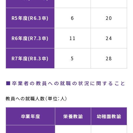
R5年度
(R6.3卒)
6
20
R6年度
(R7.3卒)
11
24
R7年度
(R8.3卒)
5
28
■卒業者の教員への就職の状況に関すること
教員への就職人数（単位：人）
卒業年度
栄養教諭
幼稚園教諭