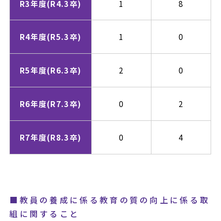
R3年度
(R4.3卒)
1
8
R4年度
(R5.3卒)
1
0
R5年度
(R6.3卒)
2
0
R6年度
(R7.3卒)
0
2
R7年度
(R8.3卒)
0
4
■教員の養成に係る教育の質の向上に係る取
組に関すること