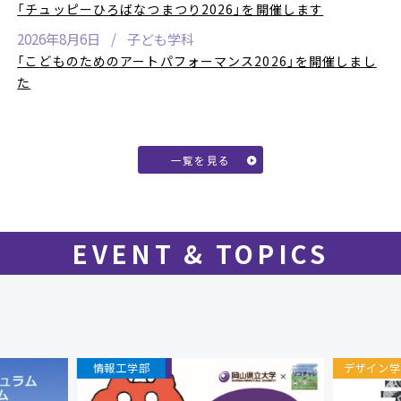
「チュッピーひろばなつまつり2026」を開催します
2026年8月6日
子ども学科
「こどものためのアートパフォーマンス2026」を開催しまし
た
一覧を見る
EVENT & TOPICS
地域連携・研究
情報工学部
デザイン学