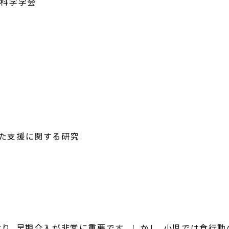
護科学学会
した支援に関する研究
り、早期介入が非常に重要です。しかし、小児では食行動