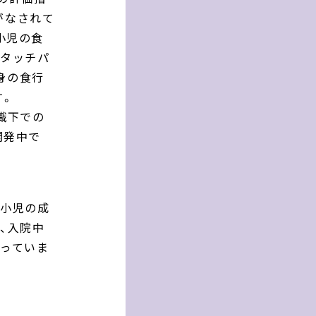
がなされて
小児の食
たタッチパ
身の食行
す。
識下での
開発中で
る小児の成
、入院中
わっていま