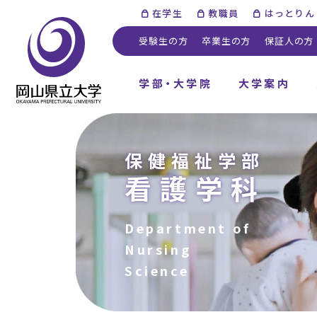
在学生
教職員
はっとりん
受験生の方
卒業生の方
保証人の方
学部・大学院
大学案内
保健福祉学部
看護学科
Department of
Nursing
Science