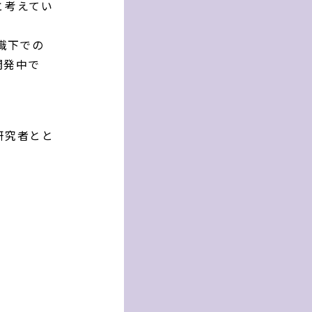
と考えてい
識下での
開発中で
研究者とと