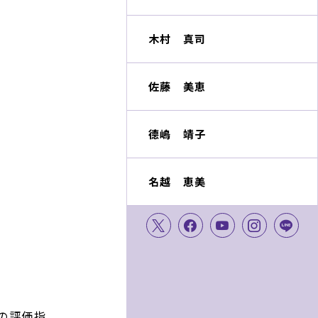
木村 真司
佐藤 美恵
德嶋 靖子
名越 恵美
の評価指