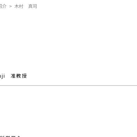
紹介
木村 真司
nji 准教授