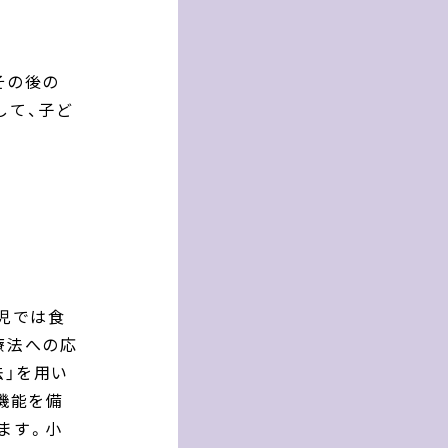
その後の
して、子ど
児では食
療法への応
法」を用い
機能を備
ます。小