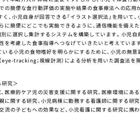
場での簡便な食行動評価の実施や結果の食事療法への応用
すく、小児自身が回答できる「イラスト選択法」を用いて、
らに簡便にどこでも実施できるように、通信機能を備え
個別に選択し集計するシステムを構築しています。小児自
性を考慮した食事指導へつなげていきたいと考えていま
ている小児の食物嗜好を明らかにするために、小児の無意
ye-tracking；視線計測）による分析を用いた調査法を
る研究＞
、医療的ケア児の災害支援に関する研究、医療環境にあ
親に関する研究、小児病棟に勤務する看護師に関する研究
交流の子どもへの効果など、小児看護に関する研究に携