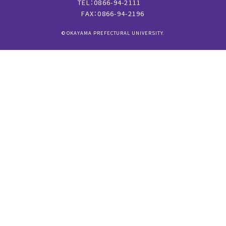
TEL：0866-94-2111
FAX：0866-94-2196
© OKAYAMA PREFECTURAL UNIVERSITY.