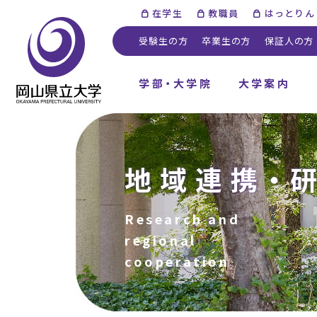
在学生
教職員
はっとりん
受験生の方
卒業生の方
保証人の方
学部・大学院
大学案内
地域連携・
Research and
regional
cooperation