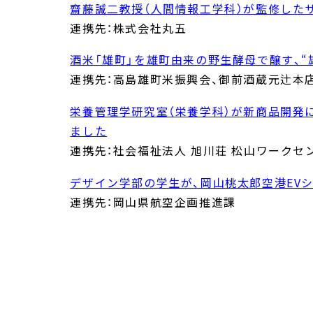
齋藤誠二教授（人間情報工学科）が監修した
連携先：株式会社丸五
酒米「雄町」を雄町由来の野生酵母で醸す、
連携先：高島雄町米振興会、御前酒蔵元辻本
栄養管理学研究室（栄養学科）が新商品開発に
ました
連携先：社会福祉法人 旭川荘 松山ワークセ
デザイン学部の学生が、岡山桃太郎空港EV
連携先：岡山県航空企画推進課