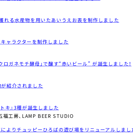
で獲れる水産物を用いたあいうえお表を制作しました
トキャラクターを制作しました
クロガネモチ酵母」で醸す“赤いビール” が誕生しました！
物が紹介されました
トキ』3種が誕生しました
福工房、LAMP BEER STUDIO
究によりチュッピーひろばの遊び場をリニューアルしまし