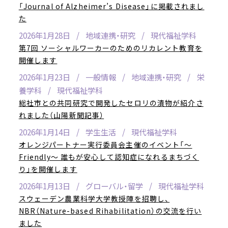
「Journal of Alzheimer’s Disease」に掲載されまし
た
2026年1月28日
地域連携・研究
現代福祉学科
第7回 ソーシャルワーカーのためのリカレント教育を
開催します
2026年1月23日
一般情報
地域連携・研究
栄
養学科
現代福祉学科
総社市との共同研究で開発したセロリの漬物が紹介さ
れました（山陽新聞記事）
2026年1月14日
学生生活
現代福祉学科
オレンジパートナー実行委員会主催のイベント「～
Friendly～ 誰もが安心して認知症になれるまちづく
り」を開催します
2026年1月13日
グローバル・留学
現代福祉学科
スウェーデン農業科学大学教授陣を招聘し、
NBR（Nature-based Rihabilitation）の交流を行い
ました