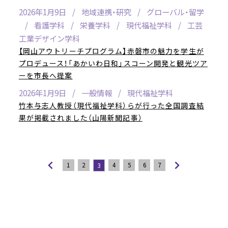
2026年1月9日
地域連携・研究
グローバル・留学
看護学科
栄養学科
現代福祉学科
工芸
工業デザイン学科
【岡山アウトリーチプログラム】赤磐市の魅力を学生が
プロデュース！「あかいわ日和」スコーン開発と観光ツア
ーを市長へ提案
2026年1月9日
一般情報
現代福祉学科
竹本与志人教授（現代福祉学科）らが行った全国調査結
果が掲載されました（山陽新聞記事）
1
2
4
5
6
7
3