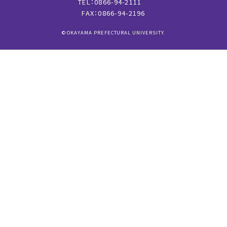
TEL：0866-94-2111
FAX：0866-94-2196
© OKAYAMA PREFECTURAL UNIVERSITY.