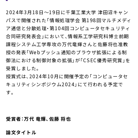
2024年3月18日～19日に千葉工業大学 津田沼キャン
パスで開催された「情報処理学会 第198回マルチメディ
ア通信と分散処理・第104回コンピュータセキュリティ
合同研究発表会」において、情報系工学研究科博士前期
課程システム工学専攻の万代竜輝さんと佐藤将也准教
授の発表「Webプッシュ通知のブラウザ拡張による制
御法における制御対象の拡張」が「CSEC優秀研究賞」を
受賞しました。
授賞式は、2024年10月に開催予定の「コンピュータセ
キュリティシンポジウム2024」にて行われる予定で
す。
受賞者：
万代 竜輝、佐藤 将也
論文タイトル