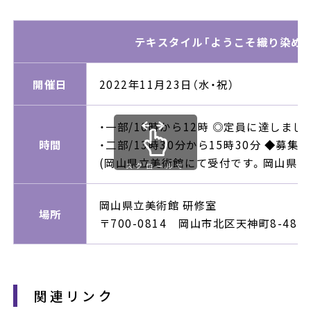
テキスタイル「ようこそ織り染め
開催日
2022年11月23日（水・祝）
・一部/10時から12時 ◎定員に達しまし
時間
・二部/13時30分から15時30分 ◆募集中
(岡山県立美術館にて受付です。岡山県立
スクロールで
きます
岡山県立美術館 研修室
場所
〒700-0814 岡山市北区天神町8-48
関連リンク