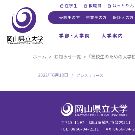
在学生
教職員
はっとりん
受験生の方
卒業生の方
保証人の方
学部・大学院
大学案内
ホーム
お知らせ一覧
「高校生のための大学授
2022年6月13日
プレスリリース
〒719-1197 岡山県総社市窪木111
TEL：0866-94-2111
FAX：0866-94-2