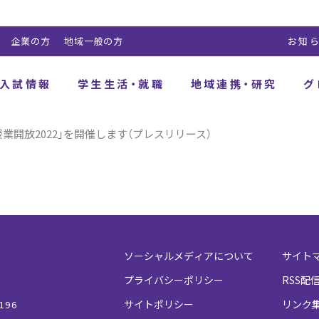
企業の方
地域一般の方
お知
入試情報
学生生活・就職
地域連携・研究
グ
業開放2022」を開催します（プレスリリース）
ソーシャルメディアについて
サイト
プライバシーポリシー
RSS配
サイトポリシー
リンク
196