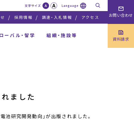
A
検索
文字サイズ
A
Language
お問い合わせ
らせ
採用情報
調達・入札情報
アクセス
ローバル・留学
組織・施設等
資料請求
されました
蓄電池研究開発動向」が出版されました。