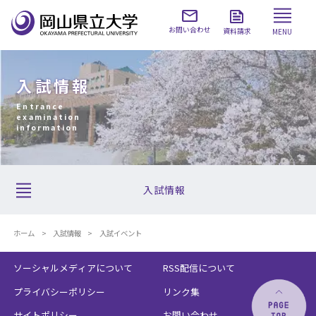
お問い合わせ
資料請求
MENU
入試情報
Entrance
examination
information
入試情報
ホーム
入試情報
入試イベント
ソーシャルメディアについて
RSS配信について
プライバシーポリシー
リンク集
サイトポリシー
お問い合わせ