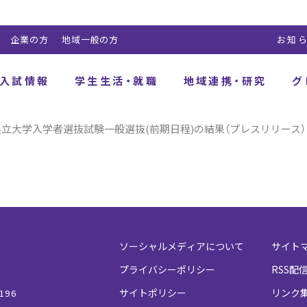
企業の方
地域一般の方
お知
入試情報
学生生活・就職
地域連携・研究
グ
岡山県立大学入学者選抜試験一般選抜(前期日程)の結果（プレスリリース）
ソーシャルメディアについて
サイト
プライバシーポリシー
RSS配
サイトポリシー
リンク
196