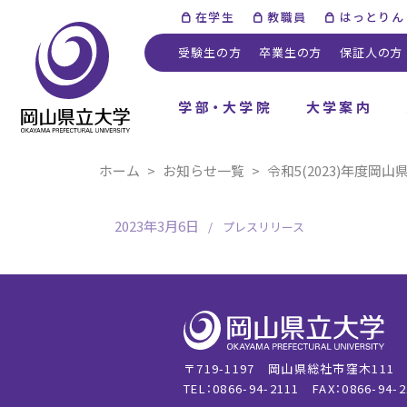
在学生
教職員
はっとりん
受験生の方
卒業生の方
保証人の方
学部・大学院
大学案内
ホーム
お知らせ一覧
令和5(2023)年度
2023年3月6日
プレスリリース
〒719-1197 岡山県総社市窪木111
TEL：0866-94-2111
FAX：0866-94-2