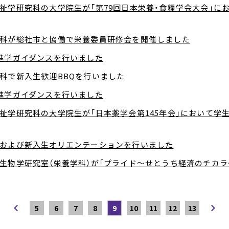
祉学研究科の大学院生が「第79回日本栄養・食糧学会大会」に
科が総社市と協働で栄養委員研修会を開催しました
進学ガイダンスを行いました
科で新入生歓迎BBQを行いました
進学ガイダンスを行いました
祉学研究科の大学院生が「日本薬学会第145年会」において学
および新入生オリエンテーションを行いました
生物学研究室（栄養学科）が「プライド～せとうち経済のチカラ
5
6
7
8
9
10
11
12
13