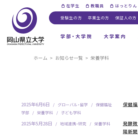
在学生
教職員
はっとりん
受験生の方
卒業生の方
保証人の方
学部・大学院
大学案内
ホーム
お知らせ一覧
栄養学科
2025年6月6日
保健福
グローバル・留学
保健福祉
学部
栄養学科
子ども学科
2025年5月28日
発酵微
地域連携・研究
栄養学科
陽新聞