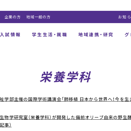
企業の方
地域一般の方
お知
入試情報
学生生活・就職
地域連携・研究
グ
栄養学科
祉学部主催の国際学術講演会「肺移植 日本から世界へ！今を生
生物学研究室（栄養学科）が開発した備前オリーブ由来の野生
記事）