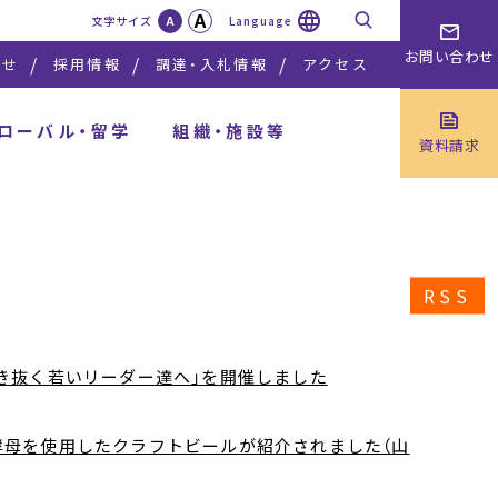
A
検索
文字サイズ
A
Language
お問い合わせ
らせ
採用情報
調達・入札情報
アクセス
ローバル・留学
組織・施設等
資料請求
RSS
き抜く若いリーダー達へ」を開催しました
酵母を使用したクラフトビールが紹介されました（山