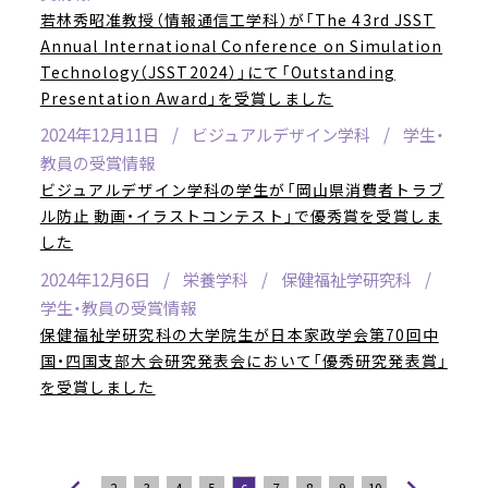
若林秀昭准教授（情報通信工学科）が「The 43rd JSST
Annual International Conference on Simulation
Technology（JSST2024）」にて「Outstanding
Presentation Award」を受賞しました
2024年12月11日
ビジュアルデザイン学科
学生・
教員の受賞情報
ビジュアルデザイン学科の学生が「岡山県消費者トラブ
ル防止 動画・イラストコンテスト」で優秀賞を受賞しま
した
2024年12月6日
栄養学科
保健福祉学研究科
学生・教員の受賞情報
保健福祉学研究科の大学院生が日本家政学会第70回中
国・四国支部大会研究発表会において「優秀研究発表賞」
を受賞しました
2
3
4
5
7
8
9
10