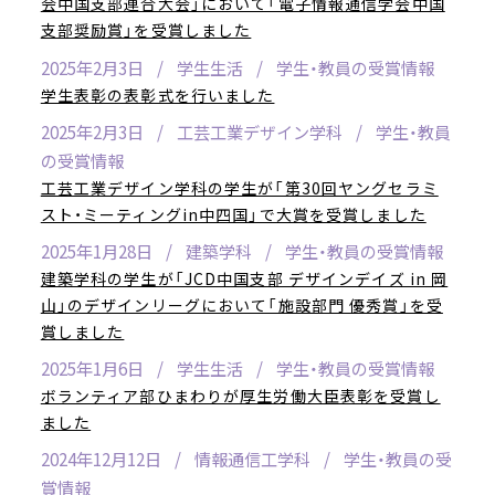
会中国支部連合大会」において「電子情報通信学会中国
支部奨励賞」を受賞しました
2025年2月3日
学生生活
学生・教員の受賞情報
学生表彰の表彰式を行いました
2025年2月3日
工芸工業デザイン学科
学生・教員
の受賞情報
工芸工業デザイン学科の学生が「第30回ヤングセラミ
スト・ミーティングin中四国」で大賞を受賞しました
2025年1月28日
建築学科
学生・教員の受賞情報
建築学科の学生が「JCD中国支部 デザインデイズ in 岡
山」のデザインリーグにおいて「施設部門 優秀賞」を受
賞しました
2025年1月6日
学生生活
学生・教員の受賞情報
ボランティア部ひまわりが厚生労働大臣表彰を受賞し
ました
2024年12月12日
情報通信工学科
学生・教員の受
賞情報