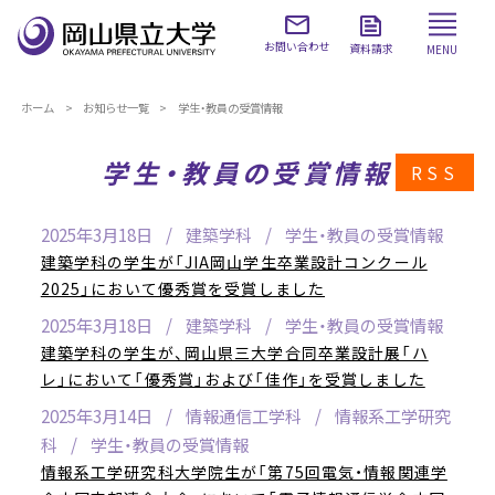
お問い合わせ
資料請求
MENU
ホーム
お知らせ一覧
学生・教員の受賞情報
学生・教員の受賞情報
RSS
2025年3月18日
建築学科
学生・教員の受賞情報
建築学科の学生が「JIA岡山学生卒業設計コンクール
2025」において優秀賞を受賞しました
2025年3月18日
建築学科
学生・教員の受賞情報
建築学科の学生が、岡山県三大学合同卒業設計展「ハ
レ」において「優秀賞」および「佳作」を受賞しました
2025年3月14日
情報通信工学科
情報系工学研究
科
学生・教員の受賞情報
情報系工学研究科大学院生が「第75回電気・情報関連学