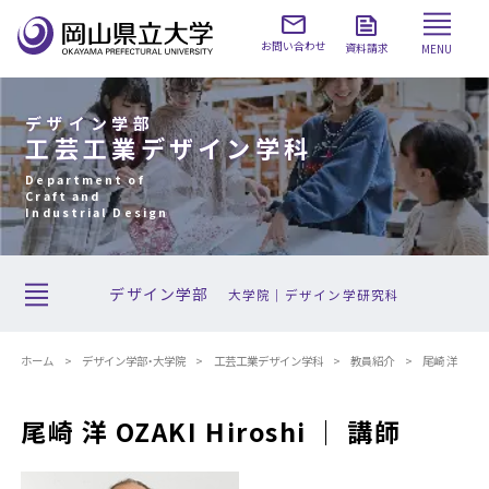
お問い合わせ
資料請求
MENU
デザイン学部
工芸工業デザイン学科
Department of
Craft and
Industrial Design
デザイン学部
大学院｜デザイン学研究科
ホーム
デザイン学部・大学院
工芸工業デザイン学科
教員紹介
尾崎 洋
尾崎 洋 OZAKI Hiroshi ｜ 講師