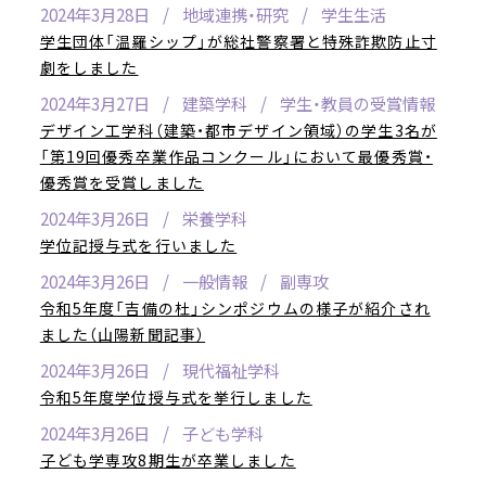
2024年3月28日
地域連携・研究
学生生活
学生団体「温羅シップ」が総社警察署と特殊詐欺防止寸
劇をしました
2024年3月27日
建築学科
学生・教員の受賞情報
デザイン工学科（建築・都市デザイン領域）の学生3名が
「第19回優秀卒業作品コンクール」において最優秀賞・
優秀賞を受賞しました
2024年3月26日
栄養学科
学位記授与式を行いました
2024年3月26日
一般情報
副専攻
令和5年度「吉備の杜」シンポジウムの様子が紹介され
ました（山陽新聞記事）
2024年3月26日
現代福祉学科
令和5年度学位授与式を挙行しました
2024年3月26日
子ども学科
子ども学専攻8期生が卒業しました