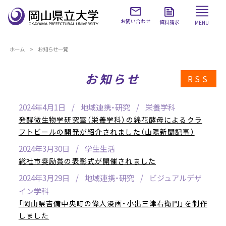
お問い合わせ
資料請求
MENU
ホーム
お知らせ一覧
お知らせ
RSS
2024年4月1日
地域連携・研究
栄養学科
発酵微生物学研究室（栄養学科）の綿花酵母によるクラ
フトビールの開発が紹介されました（山陽新聞記事）
2024年3月30日
学生生活
総社市奨励賞の表彰式が開催されました
2024年3月29日
地域連携・研究
ビジュアルデザ
イン学科
「岡山県吉備中央町の偉人漫画・小出三津右衛門」を制作
しました