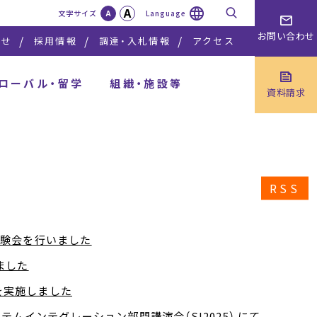
A
検索
文字サイズ
A
Language
お問い合わせ
らせ
採用情報
調達・入札情報
アクセス
ローバル・留学
組織・施設等
資料請求
RSS
体験会を行いました
ました
を実施しました
ムインテグレーション部門講演会（SI2025） にて