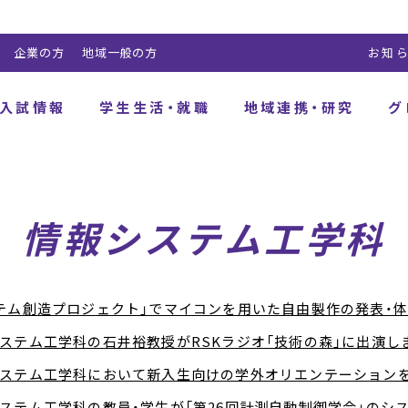
企業の方
地域一般の方
お知
入試情報
学生生活・就職
地域連携・研究
グ
情報システム工学科
テム創造プロジェクト」でマイコンを用いた自由製作の発表・
ステム工学科の石井裕教授がRSKラジオ「技術の森」に出演し
ステム工学科において新入生向けの学外オリエンテーション
ステム工学科の教員・学生が「第26回計測自動制御学会」のシステ