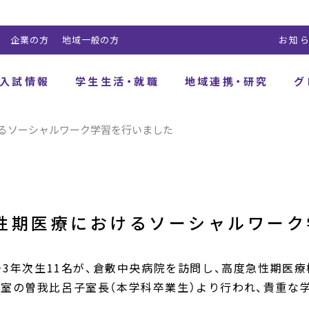
企業の方
地域一般の方
お知
入試情報
学生生活・就職
地域連携・研究
グ
るソーシャルワーク学習を行いました
性期医療におけるソーシャルワーク
2・3年次生11名が、倉敷中央病院を訪問し、高度急性期
室の曽我比呂子室長（本学科卒業生）より行われ、貴重な