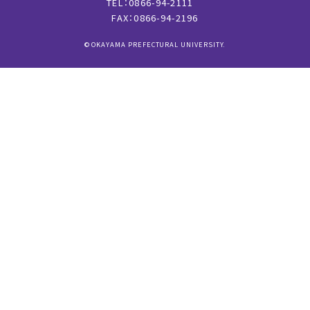
TEL：0866-94-2111
FAX：0866-94-2196
© OKAYAMA PREFECTURAL UNIVERSITY.