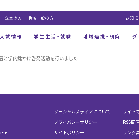
企業の方
地域一般の方
お知
入試情報
学生生活・就職
地域連携・研究
グ
署と学内鍵かけ啓発活動を行いました
ソーシャルメディアについて
サイト
プライバシーポリシー
RSS配
サイトポリシー
リンク
196