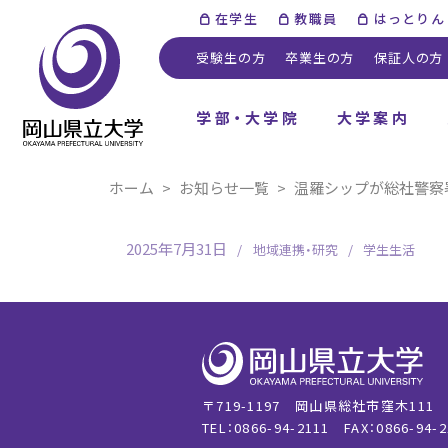
在学生
教職員
はっとりん
受験生の方
卒業生の方
保証人の方
学部・大学院
大学案内
ホーム
お知らせ一覧
温羅シップが総社警察
2025年7月31日
地域連携・研究
学生生活
〒719-1197 岡山県総社市窪木111
TEL：0866-94-2111
FAX：0866-94-2