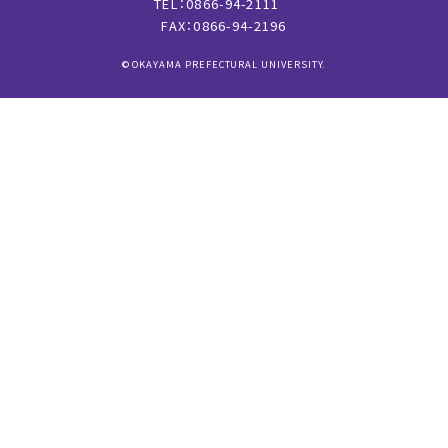
TEL：0866-94-2111
FAX：0866-94-2196
© OKAYAMA PREFECTURAL UNIVERSITY.